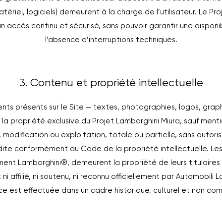
ériel, logiciels) demeurent à la charge de l’utilisateur. Le Pr
 un accès continu et sécurisé, sans pouvoir garantir une disponi
l’absence d’interruptions techniques.
3. Contenu et propriété intellectuelle
ts présents sur le Site — textes, photographies, logos, grap
 la propriété exclusive du Projet Lamborghini Miura, sauf ment
, modification ou exploitation, totale ou partielle, sans autori
rdite conformément au Code de la propriété intellectuelle. L
nt Lamborghini®, demeurent la propriété de leurs titulaires r
 ni affilié, ni soutenu, ni reconnu officiellement par Automobili 
ce est effectuée dans un cadre historique, culturel et non com