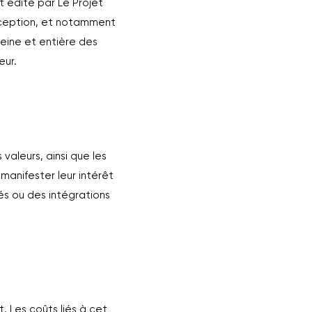
st édité par Le Projet
exception, et notamment
leine et entière des
eur.
valeurs, ainsi que les
manifester leur intérêt
sés ou des intégrations
. Les coûts liés à cet