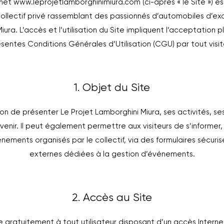
rnet
www.leprojetlamborghinimiura.com
(ci-après « le Site ») e
collectif privé rassemblant des passionnés d’automobiles d’
iura. L’accès et l’utilisation du Site impliquent l’acceptation p
sentes Conditions Générales d’Utilisation (CGU) par tout visit
1. Objet du Site
on de présenter Le Projet Lamborghini Miura, ses activités, ses 
venir. Il peut également permettre aux visiteurs de s’informer, 
énements organisés par le collectif, via des formulaires sécuri
externes dédiées à la gestion d’événements.
2. Accès au Site
e gratuitement à tout utilisateur disposant d’un accès Internet