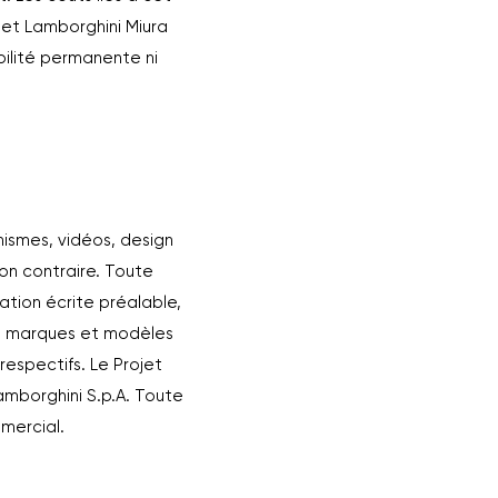
ojet Lamborghini Miura
bilité permanente ni
hismes, vidéos, design
ion contraire. Toute
sation écrite préalable,
es marques et modèles
espectifs. Le Projet
Lamborghini S.p.A. Toute
mercial.