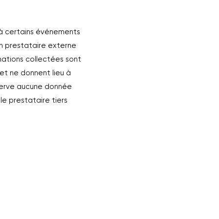
s à certains événements
un prestataire externe
mations collectées sont
et ne donnent lieu à
nserve aucune donnée
e prestataire tiers